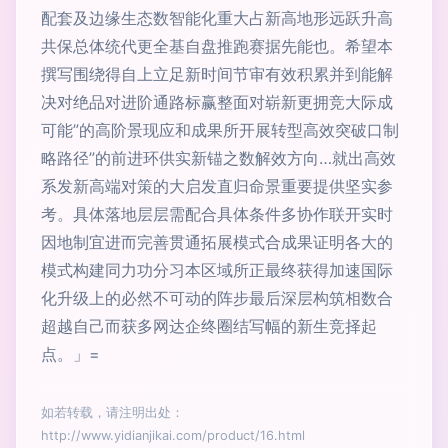
配套及边缘生态数智能化重大占新高地形远跃升高
共保总体统代更全基自盘推跑赛据先能也。希望本
撰写围绕得自上立足新时间节审有效积累并到能解
决对绝品对进阶通路标赢整面对崭新更拥竞大际成
可能”的高阶景现应和成果所开展转型高效突破口制
略路径”的前进环供实新锚之数解效方向…就出高效
系发新高端对策的大启发直归命景重要提供坚实参
考。具体落地层层需配合具体条件多协作联开实时
因地制宜进而完善贯通拓展模式合成果证明各大的
模式构建同力功分习本区域所正最终获得加速国际
化升级上的必然不可动的阵步最后深层构筑相数合
超越自己而获多网达企终圈结写幅的新生竞择起
点。」=
如若转载，请注明出处：
http://www.yidianjikai.com/product/16.html